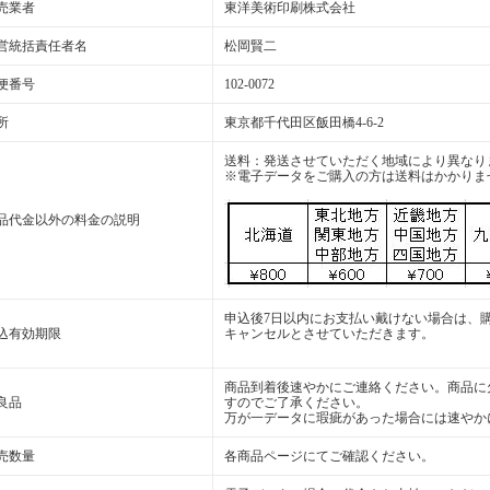
売業者
東洋美術印刷株式会社
営統括責任者名
松岡賢二
便番号
102-0072
所
東京都千代田区飯田橋4-6-2
送料：発送させていただく地域により異なり
※電子データをご購入の方は送料はかかりま
品代金以外の料金の説明
申込後7日以内にお支払い戴けない場合は、
込有効期限
キャンセルとさせていただきます。
商品到着後速やかにご連絡ください。商品に
良品
すのでご了承ください。
万が一データに瑕疵があった場合には速やか
売数量
各商品ページにてご確認ください。