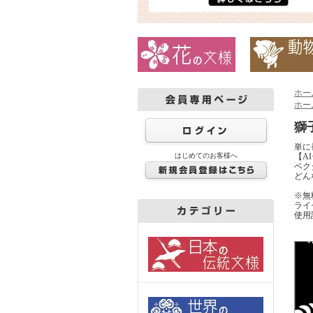
ホー
ホー
獅
単に
はじめてのお客様へ
【A
ベクタ
どん
※無
ライ
使用