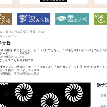
ム
日本の伝統文様
小紋・地紋
＞
＞
ム
パターン
＞
子文様
長い間使われてきたから、というだけではなく、この形は｢獅子毛｣そのものとして
Iデータ】 ￥6,000
ー形式／AI(CS4)
なサイズにも変更可能です。
料カンプをご希望の方は、データ形式より「無料カンプ」をお選びいただきカート
センス種別：ロイヤリティフリー
許諾約款：
使用許諾約款を確認
獅子
型番
販売