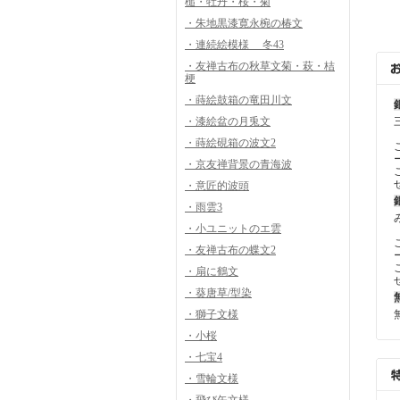
槌・牡丹・桜・菊
・朱地黒漆寛永椀の椿文
・連続絵模様 冬43
・友禅古布の秋草文菊・萩・桔
梗
・蒔絵鼓箱の竜田川文
・漆絵盆の月兎文
・蒔絵硯箱の波文2
・京友禅背景の青海波
・意匠的波頭
・雨雲3
・小ユニットのエ雲
・友禅古布の蝶文2
・扇に鶴文
・葵唐草/型染
・獅子文様
・小桜
・七宝4
・雪輪文様
・飛び矢文様