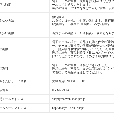
電子データの場合：代金をお支払いいただいて
渡し時期
ールにてお送りいたします。
製品の場合：ご注文を受けてから3営業日以
銀行振込
支払い方法
お支払いは先払いでお願い致します。 銀行
取扱銀行：三菱東京UFJ銀行・みずほ銀行
支払い期限
当方からの確認メール送信後7日以内となり
電子データの場合：返品また購入代金の返金
一、データに破損等の瑕疵が認められた場合
品期限
し、購入後7日以内にお申し出いただいた場
製品の場合：商品到着後７日以内とさせてい
けいたしかねますので、予めご了承お願いい
電子データの場合：送料はございません。
品送料
製品の場合：不良品、または商品がご注文と
で着払いで商品を返送してください。
号またはサービス名
文様百趣ONLINE SHOP
話番号
03-3265-9864
開メールアドレス
shop@monyoh.shop-pro.jp
ームページアドレス
http://monyo100shu.shop/