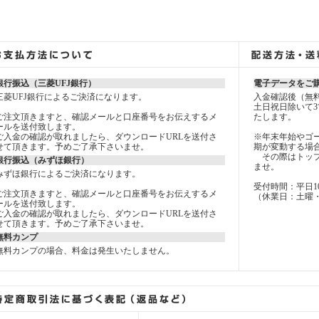
銀行振込（三菱UFJ銀行）
電子データをご
三菱UFJ銀行によるご決済になります。
入金確認後（無
土日祝日除いて3
ご注文頂きますと、確認メールと口座番号をお伝えするメ
たします。
ールを送付致します。
ご入金の確認が取れましたら、ダウンロードURLを送付さ
※年末年始やゴ
せて頂きます。予めご了承下さいませ。
期が変動する場
その際はトップ
銀行振込（みずほ銀行）
ませ。
みずほ銀行によるご決済になります。
受付時間：平日10：0
ご注文頂きますと、確認メールと口座番号をお伝えするメ
（休業日：土曜
ールを送付致します。
ご入金の確認が取れましたら、ダウンロードURLを送付さ
せて頂きます。予めご了承下さいませ。
無料カンプ
無料カンプの場合、料金は発生いたしません。