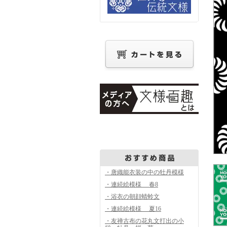
・唐織能衣装の中の牡丹模様
・連続絵模様 春8
・浴衣の朝顔蜻蛉文
・連続絵模様 夏16
・友禅古布の花丸文打出の小