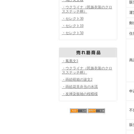
販
・ウクライナ（民族衣装のクロ
スステッチ柄）
運
・セレクト30
郵
・セレクト10
・セレクト50
住
商
・鳳凰文3
・ウクライナ（民族衣装のクロ
スステッチ柄）
・蒔絵硯箱の波文2
・蒔絵花見弁当の水流
申
・友禅染振袖の桜模様
不
販