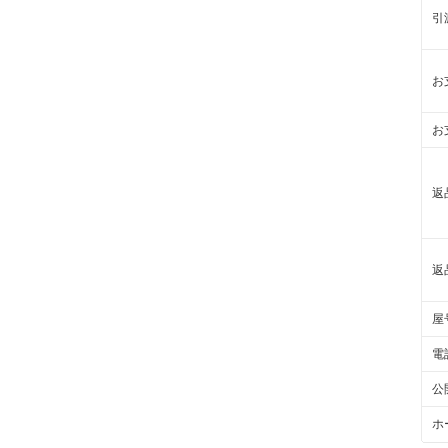
引
お
お
返
返
屋
電
公
ホ