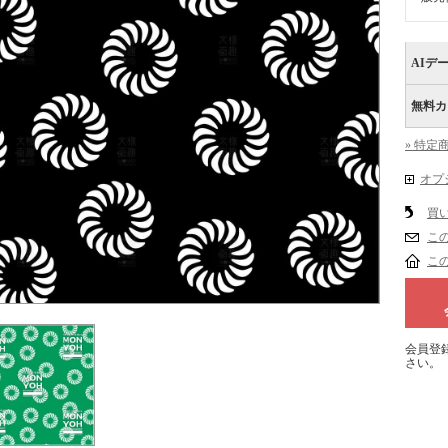
AIデ
無料カ
» 特定
オプ
買
こ
こ
会員登
さい。