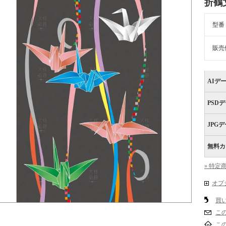
折鶴
型番
販売
AIデ
PSD
JPG
無料カ
» 特定
オプ
買
こ
こ