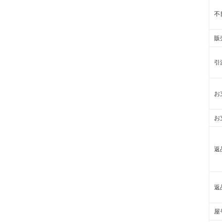
不
販
引
お
お
返
返
屋