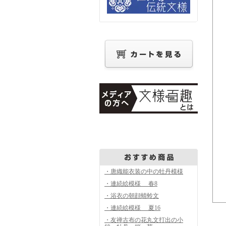
・唐織能衣装の中の牡丹模様
・連続絵模様 春8
・浴衣の朝顔蜻蛉文
・連続絵模様 夏16
・友禅古布の花丸文打出の小