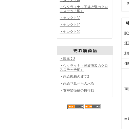
・ウクライナ（民族衣装のクロ
スステッチ柄）
・セレクト30
・セレクト10
・セレクト50
販
運
郵
・鳳凰文3
住
・ウクライナ（民族衣装のクロ
スステッチ柄）
・蒔絵硯箱の波文2
・蒔絵花見弁当の水流
商
・友禅染振袖の桜模様
申