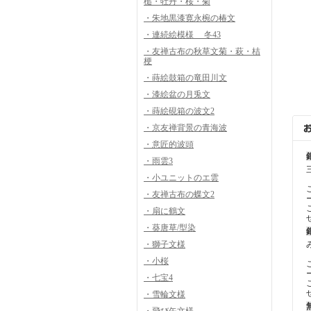
槌・牡丹・桜・菊
・朱地黒漆寛永椀の椿文
・連続絵模様 冬43
・友禅古布の秋草文菊・萩・桔
梗
・蒔絵鼓箱の竜田川文
・漆絵盆の月兎文
・蒔絵硯箱の波文2
・京友禅背景の青海波
・意匠的波頭
・雨雲3
・小ユニットのエ雲
・友禅古布の蝶文2
・扇に鶴文
・葵唐草/型染
・獅子文様
・小桜
・七宝4
・雪輪文様
・飛び矢文様