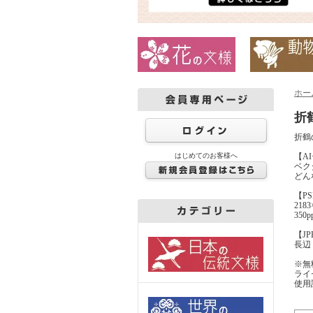
ホー
折
折鶴
はじめてのお客様へ
【A
ベクタ
どん
【P
2183
350
【J
長辺 8
※無
ライ
使用