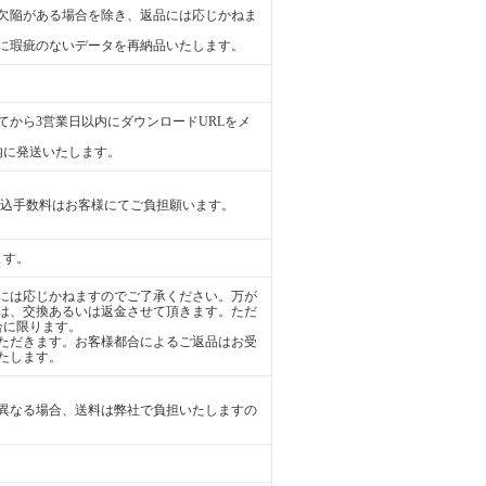
欠陥がある場合を除き、返品には応じかねま
に瑕疵のないデータを再納品いたします。
から3営業日以内にダウンロードURLをメ
内に発送いたします。
振込手数料はお客様にてご負担願います。
ます。
には応じかねますのでご了承ください。万が
は、交換あるいは返金させて頂きます。ただ
合に限ります。
ただきます。お客様都合によるご返品はお受
たします。
異なる場合、送料は弊社で負担いたしますの