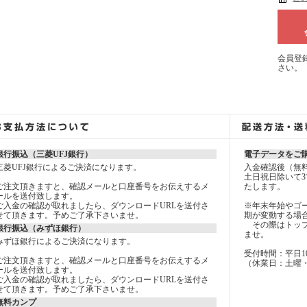
会員登
さい。
銀行振込（三菱UFJ銀行）
電子データをご
三菱UFJ銀行によるご決済になります。
入金確認後（無
土日祝日除いて3
ご注文頂きますと、確認メールと口座番号をお伝えするメ
たします。
ールを送付致します。
ご入金の確認が取れましたら、ダウンロードURLを送付さ
※年末年始やゴ
せて頂きます。予めご了承下さいませ。
期が変動する場
その際はトップ
銀行振込（みずほ銀行）
ませ。
みずほ銀行によるご決済になります。
受付時間：平日10：0
ご注文頂きますと、確認メールと口座番号をお伝えするメ
（休業日：土曜
ールを送付致します。
ご入金の確認が取れましたら、ダウンロードURLを送付さ
せて頂きます。予めご了承下さいませ。
無料カンプ