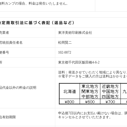
無料カンプの場合、料金は発生いたしません。
売業者
東洋美術印刷株式会社
営統括責任者名
松岡賢二
便番号
102-0072
所
東京都千代田区飯田橋4-6-2
送料：発送させていただく地域により異なり
※電子データをご購入の方は送料はかかりま
品代金以外の料金の説明
申込後7日以内にお支払い戴けない場合は、
込有効期限
キャンセルとさせていただきます。