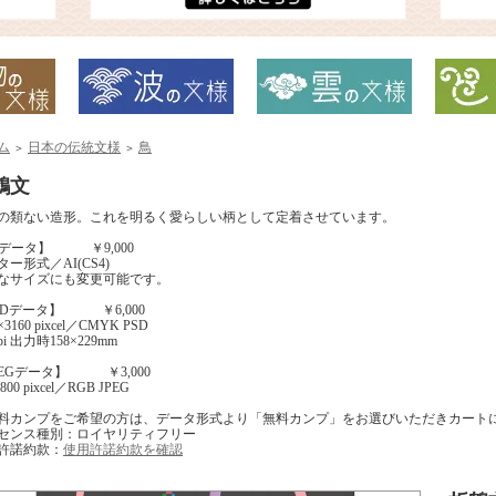
ム
日本の伝統文様
鳥
＞
＞
鶴文
の類ない造形。これを明るく愛らしい柄として定着させています。
Iデータ】 ￥9,000
ー形式／AI(CS4)
なサイズにも変更可能です。
SDデータ】 ￥6,000
×3160 pixcel／CMYK PSD
ppi 出力時158×229mm
PEGデータ】 ￥3,000
00 pixcel／RGB JPEG
料カンプをご希望の方は、データ形式より「無料カンプ」をお選びいただきカート
センス種別：ロイヤリティフリー
許諾約款：
使用許諾約款を確認