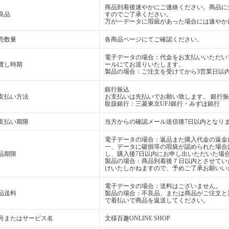
商品到着後速やかにご連絡ください。商品に
良品
すのでご了承ください。
万が一データに瑕疵があった場合には速やか
売数量
各商品ページにてご確認ください。
電子データの場合：代金をお支払いいただいて
渡し時期
ールにてお送りいたします。
製品の場合：ご注文を受けてから3営業日以
銀行振込
支払い方法
お支払いは先払いでお願い致します。 銀行
取扱銀行：三菱東京UFJ銀行・みずほ銀行
支払い期限
当方からの確認メール送信後7日以内となり
電子データの場合：返品また購入代金の返金
一、データに破損等の瑕疵が認められた場合
品期限
し、購入後7日以内にお申し出いただいた場
製品の場合：商品到着後７日以内とさせてい
けいたしかねますので、予めご了承お願いい
電子データの場合：送料はございません。
品送料
製品の場合：不良品、または商品がご注文と
で着払いで商品を返送してください。
号またはサービス名
文様百趣ONLINE SHOP