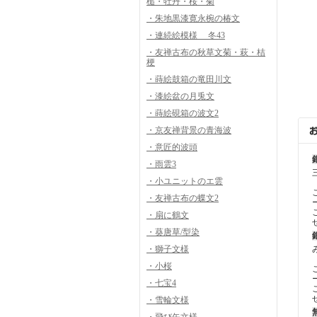
槌・牡丹・桜・菊
・朱地黒漆寛永椀の椿文
・連続絵模様 冬43
・友禅古布の秋草文菊・萩・桔
梗
・蒔絵鼓箱の竜田川文
・漆絵盆の月兎文
・蒔絵硯箱の波文2
・京友禅背景の青海波
・意匠的波頭
・雨雲3
・小ユニットのエ雲
・友禅古布の蝶文2
・扇に鶴文
・葵唐草/型染
・獅子文様
・小桜
・七宝4
・雪輪文様
・飛び矢文様