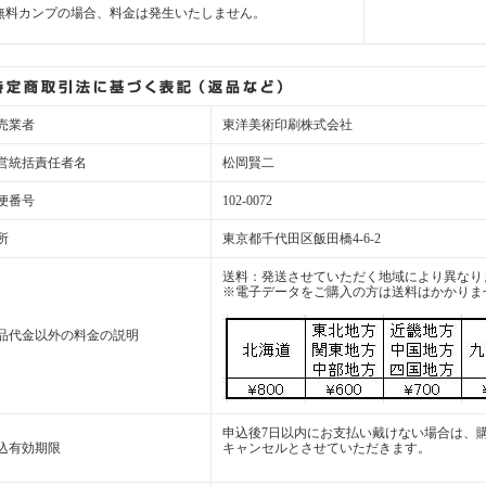
無料カンプの場合、料金は発生いたしません。
売業者
東洋美術印刷株式会社
営統括責任者名
松岡賢二
便番号
102-0072
所
東京都千代田区飯田橋4-6-2
送料：発送させていただく地域により異なり
※電子データをご購入の方は送料はかかりま
品代金以外の料金の説明
申込後7日以内にお支払い戴けない場合は、
込有効期限
キャンセルとさせていただきます。