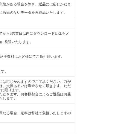
欠陥がある場合を除き、返品には応じかねま
に瑕疵のないデータを再納品いたします。
から3営業日以内にダウンロードURLをメ
内に発送いたします。
振込手数料はお客様にてご負担願います。
ます。
には応じかねますのでご了承ください。万が
は、交換あるいは返金させて頂きます。ただ
合に限ります。
ただきます。お客様都合によるご返品はお受
たします。
異なる場合、送料は弊社で負担いたしますの