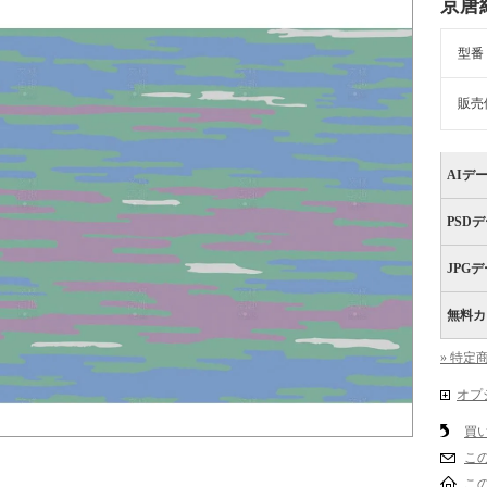
京唐
型番
販売
AIデ
PSD
JPG
無料カ
» 特定
オプ
買
こ
こ