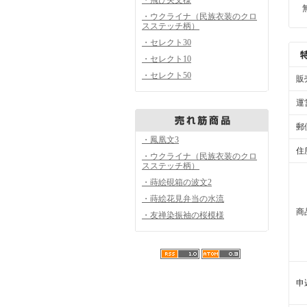
・ウクライナ（民族衣装のクロ
スステッチ柄）
・セレクト30
・セレクト10
・セレクト50
販
運
郵
・鳳凰文3
住
・ウクライナ（民族衣装のクロ
スステッチ柄）
・蒔絵硯箱の波文2
・蒔絵花見弁当の水流
商
・友禅染振袖の桜模様
申