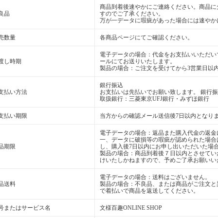
商品到着後速やかにご連絡ください。商品に
良品
すのでご了承ください。
万が一データに瑕疵があった場合には速やか
売数量
各商品ページにてご確認ください。
電子データの場合：代金をお支払いいただいて
渡し時期
ールにてお送りいたします。
製品の場合：ご注文を受けてから3営業日以
銀行振込
支払い方法
お支払いは先払いでお願い致します。 銀行
取扱銀行：三菱東京UFJ銀行・みずほ銀行
支払い期限
当方からの確認メール送信後7日以内となり
電子データの場合：返品また購入代金の返金
一、データに破損等の瑕疵が認められた場合
品期限
し、購入後7日以内にお申し出いただいた場
製品の場合：商品到着後７日以内とさせてい
けいたしかねますので、予めご了承お願いい
電子データの場合：送料はございません。
品送料
製品の場合：不良品、または商品がご注文と
で着払いで商品を返送してください。
号またはサービス名
文様百趣ONLINE SHOP