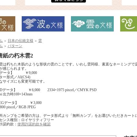
ム
日本の伝統文様
雲
＞
＞
ム
パターン
＞
唐紙の朽木雲2
雲は朽ちた木肌のような形状の雲のことです。いわし雲同様、素直なネーミングで
が感じられます。
Iデータ】 ￥9,000
ー形式／AI(CS4)
なサイズにも変更可能です。
Dデータ】 ￥6,000 2334×1975 pixcel／CMYK PSD
ppi 出力時169×143mm
PEGデータ】 ￥3,000
00 pixcel／RGB JPEG
料カンプをご希望の方は、データ形式より「無料カンプ」をお選びいただきカート
センス種別：ロイヤリティフリー
許諾約款：
使用許諾約款を確認