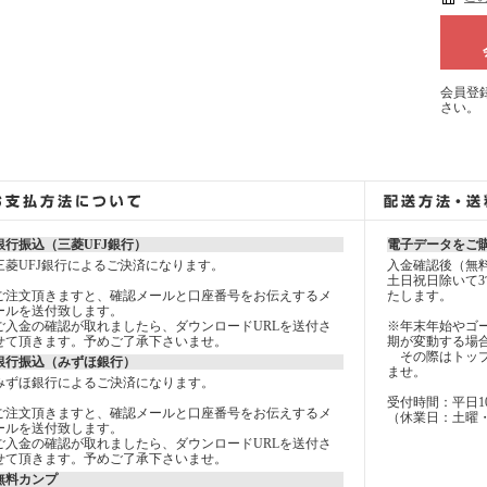
会員登
さい。
銀行振込（三菱UFJ銀行）
電子データをご
三菱UFJ銀行によるご決済になります。
入金確認後（無
土日祝日除いて3
ご注文頂きますと、確認メールと口座番号をお伝えするメ
たします。
ールを送付致します。
ご入金の確認が取れましたら、ダウンロードURLを送付さ
※年末年始やゴ
せて頂きます。予めご了承下さいませ。
期が変動する場
その際はトップ
銀行振込（みずほ銀行）
ませ。
みずほ銀行によるご決済になります。
受付時間：平日10：0
ご注文頂きますと、確認メールと口座番号をお伝えするメ
（休業日：土曜
ールを送付致します。
ご入金の確認が取れましたら、ダウンロードURLを送付さ
せて頂きます。予めご了承下さいませ。
無料カンプ