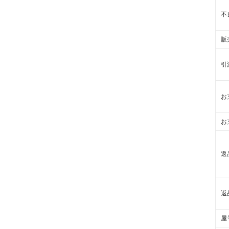
不
販
引
お
お
返
返
屋