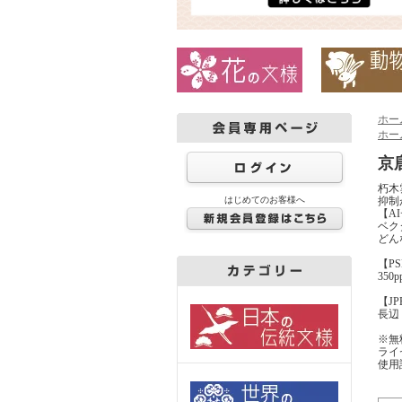
ホー
ホー
京
朽木
はじめてのお客様へ
抑制
【A
ベクタ
どん
【PS
350
【J
長辺 8
※無
ライ
使用