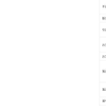
不
販
引
お
お
返
返
屋