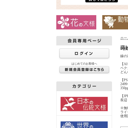
ホー
蒔
線の
はじめてのお客様へ
【A
ベクタ
どん
【P
2499
350
【J
長辺 8
※無
ライ
使用