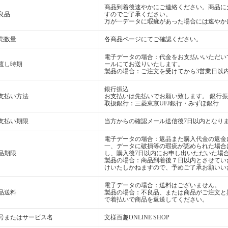
商品到着後速やかにご連絡ください。商品に
良品
すのでご了承ください。
万が一データに瑕疵があった場合には速やか
売数量
各商品ページにてご確認ください。
電子データの場合：代金をお支払いいただいて
渡し時期
ールにてお送りいたします。
製品の場合：ご注文を受けてから3営業日以
銀行振込
支払い方法
お支払いは先払いでお願い致します。 銀行
取扱銀行：三菱東京UFJ銀行・みずほ銀行
支払い期限
当方からの確認メール送信後7日以内となり
電子データの場合：返品また購入代金の返金
一、データに破損等の瑕疵が認められた場合
品期限
し、購入後7日以内にお申し出いただいた場
製品の場合：商品到着後７日以内とさせてい
けいたしかねますので、予めご了承お願いい
電子データの場合：送料はございません。
品送料
製品の場合：不良品、または商品がご注文と
で着払いで商品を返送してください。
号またはサービス名
文様百趣ONLINE SHOP