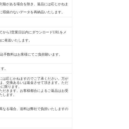
欠陥がある場合を除き、返品には応じかねま
に瑕疵のないデータを再納品いたします。
から3営業日以内にダウンロードURLをメ
内に発送いたします。
振込手数料はお客様にてご負担願います。
ます。
には応じかねますのでご了承ください。万が
は、交換あるいは返金させて頂きます。ただ
合に限ります。
ただきます。お客様都合によるご返品はお受
たします。
異なる場合、送料は弊社で負担いたしますの