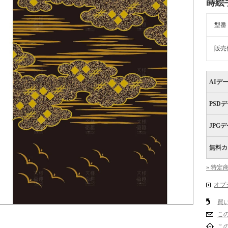
蒔絵
型番
販売
AIデ
PSD
JPG
無料カ
» 特定
オプ
買
こ
こ