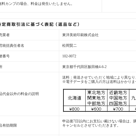
無料カンプの場合、料金は発生いたしません。
売業者
東洋美術印刷株式会社
営統括責任者名
松岡賢二
便番号
102-0072
所
東京都千代田区飯田橋4-6-2
送料：発送させていただく地域により異なり
※電子データをご購入の方は送料はかかりま
品代金以外の料金の説明
申込後7日以内にお支払い戴けない場合は、
込有効期限
キャンセルとさせていただきます。