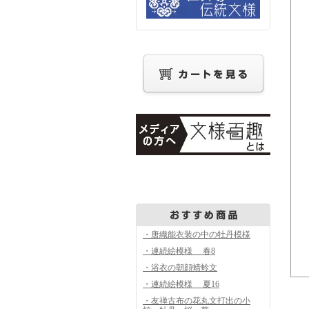
・唐織能衣装の中の牡丹模様
・連続絵模様 春8
・浴衣の朝顔蜻蛉文
・連続絵模様 夏16
・友禅古布の花丸文打出の小