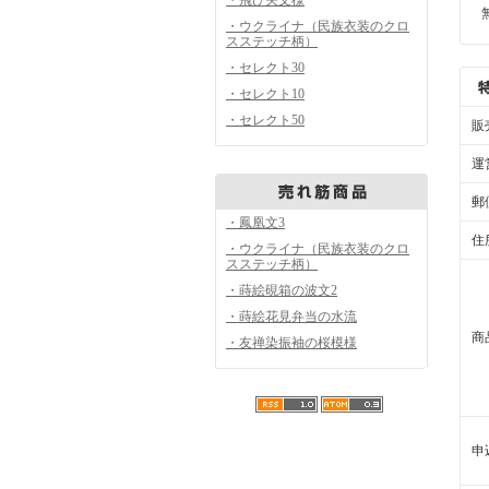
・ウクライナ（民族衣装のクロ
スステッチ柄）
・セレクト30
・セレクト10
・セレクト50
販
運
郵
・鳳凰文3
住
・ウクライナ（民族衣装のクロ
スステッチ柄）
・蒔絵硯箱の波文2
・蒔絵花見弁当の水流
商
・友禅染振袖の桜模様
申