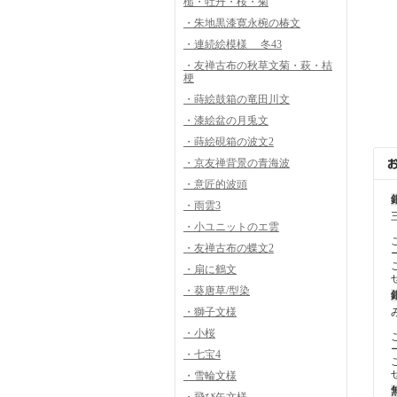
槌・牡丹・桜・菊
・朱地黒漆寛永椀の椿文
・連続絵模様 冬43
・友禅古布の秋草文菊・萩・桔
梗
・蒔絵鼓箱の竜田川文
・漆絵盆の月兎文
・蒔絵硯箱の波文2
・京友禅背景の青海波
・意匠的波頭
・雨雲3
・小ユニットのエ雲
・友禅古布の蝶文2
・扇に鶴文
・葵唐草/型染
・獅子文様
・小桜
・七宝4
・雪輪文様
・飛び矢文様