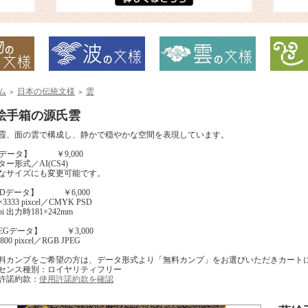
ム
日本の伝統文様
雲
＞
＞
絵手箱の源氏雲
霞、面の雲で構成し、静かで穏やかな空間を表現しています。
Iデータ】 ￥9,000
ー形式／AI(CS4)
なサイズにも変更可能です。
SDデータ】 ￥6,000
×3333 pixcel／CMYK PSD
ppi 出力時181×242mm
PEGデータ】 ￥3,000
00 pixcel／RGB JPEG
料カンプをご希望の方は、データ形式より「無料カンプ」をお選びいただきカート
センス種別：ロイヤリティフリー
許諾約款：
使用許諾約款を確認