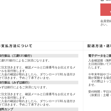
会員登
さい。
銀行振込（三菱UFJ銀行）
電子データをご
三菱UFJ銀行によるご決済になります。
入金確認後（無
土日祝日除いて3
ご注文頂きますと、確認メールと口座番号をお伝えするメ
たします。
ールを送付致します。
ご入金の確認が取れましたら、ダウンロードURLを送付さ
※年末年始やゴ
せて頂きます。予めご了承下さいませ。
期が変動する場
その際はトップ
銀行振込（みずほ銀行）
ませ。
みずほ銀行によるご決済になります。
受付時間：平日10：0
ご注文頂きますと、確認メールと口座番号をお伝えするメ
（休業日：土曜
ールを送付致します。
ご入金の確認が取れましたら、ダウンロードURLを送付さ
せて頂きます。予めご了承下さいませ。
無料カンプ